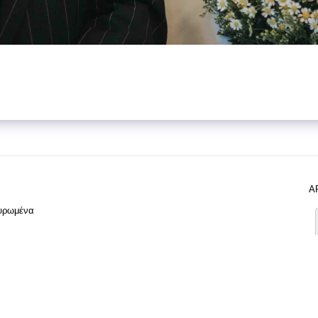
Α
χυρωμένα